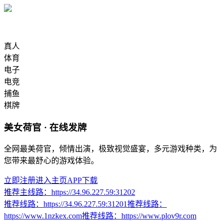
真人
体育
电子
电竞
捕鱼
棋牌
美女荷官 · 在线发牌
全网最美荷官，倾情出演，极致视觉盛宴，多元游戏种类，为
您带来最舒心的游戏体验。
立即注册
进入主页
APP下载
推荐主线路：
https://34.96.227.59:31202
推荐线路：
https://34.96.227.59:31201
推荐线路：
https://www.1nzkex.com
推荐线路：
https://www.plov9r.com