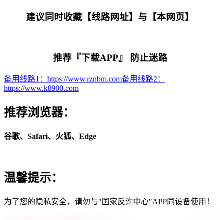
建议同时收藏【线路网址】与【本网页】
推荐『下载APP』 防止迷路
备用线路
1
：
https://www.rznbm.com
备用线路
2
：
https://www.k8900.com
推荐浏览器：
谷歌、Safari、火狐、Edge
温馨提示：
为了您的隐私安全，请勿与"国家反诈中心"APP同设备使用！