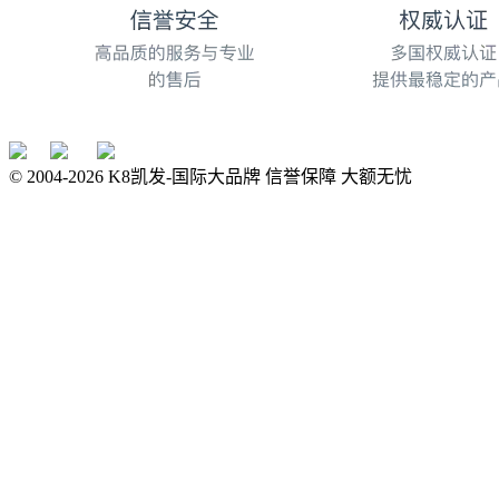
© 2004-
2026
K8凯发-国际大品牌 信誉保障 大额无忧